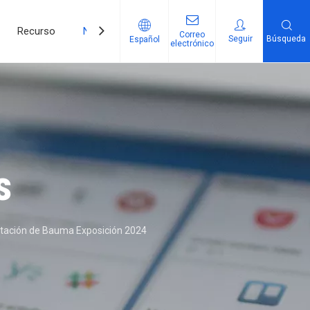
Recurso
Noticias
Contáctenos
Correo
Seguir​​​​​​​
Búsqueda
Español
electrónico
 producto
s
vitación de Bauma Exposición 2024