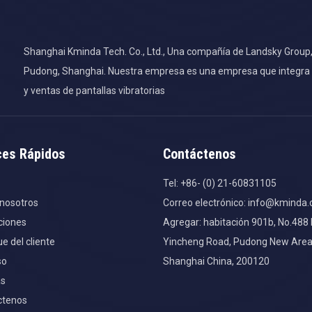
Shanghai Kminda Tech. Co., Ltd., Una compañía de Landsky Group, s
Pudong, Shanghai. Nuestra empresa es una empresa que integra la
y ventas de pantallas vibratorias
ces Rápidos
Contáctenos
Tel: +86- (0) 21-60831105
nosotros
Correo electrónico:
info@kminda
ciones
Agregar: habitación 901b, No.488
e del cliente
Yincheng Road, Pudong New Area
so
Shanghai China, 200120
as
ctenos