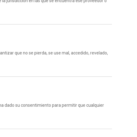
 la jurisdicción en las que se encuentra ese proveedor o
ntizar que no se pierda, se use mal, accedido, revelado,
s ha dado su consentimiento para permitir que cualquier