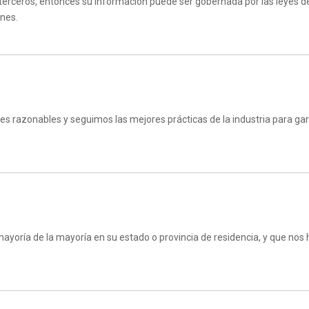
 terceros, entonces su información puede ser gobernada por las leyes de
ones.
razonables y seguimos las mejores prácticas de la industria para gara
 mayoría de la mayoría en su estado o provincia de residencia, y que no