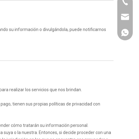
+86-21-
info@km
ndo su información o divulgándola, puede notificarnos
+86 137
ra realizar los servicios que nos brindan.
ago, tienen sus propias políticas de privacidad con
nder cómo tratarán su información personal.
a suya o la nuestra. Entonces, si decide proceder con una