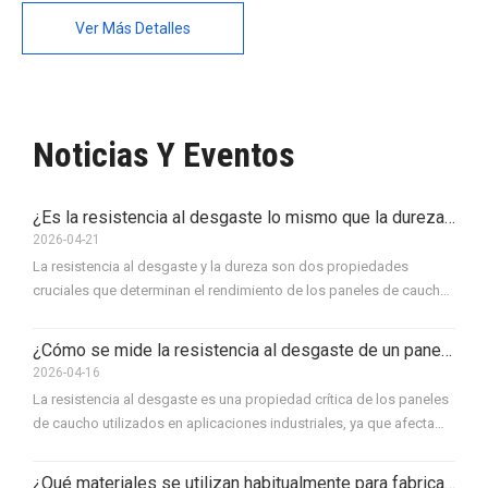
Ver Más Detalles
Noticias Y Eventos
¿Es la resistencia al desgaste lo mismo que la dureza? ¿En qué se diferencian?
2026-04-21
La resistencia al desgaste y la dureza son dos propiedades
cruciales que determinan el rendimiento de los paneles de caucho
en aplicaciones industriales. La resistencia al desgaste se refiere a
la capacidad de un panel de caucho para resistir la fricción, la
¿Cómo se mide la resistencia al desgaste de un panel de caucho?
abrasión y otras formas de estrés mecánico, asegurando su
2026-04-16
durabilidad y longevidad en ambientes hostiles.
La resistencia al desgaste es una propiedad crítica de los paneles
de caucho utilizados en aplicaciones industriales, ya que afecta
directamente el rendimiento, la longevidad y la eficiencia de la
maquinaria y el equipo. En industrias como la minería, la
¿Qué materiales se utilizan habitualmente para fabricar paneles de caucho resistentes al desgaste?