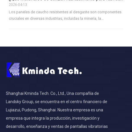
construcción y la manufactura, los paneles de caucho a menudo
2026-04-13
están expuestos a condiciones duras, que incluyen alta fricción,
Los paneles de caucho resistentes al desgaste son componentes
cargas pesadas y materiales abrasivos.
cruciales en diversas industrias, incluidas la minería, la
construcción y la fabricación, debido a su capacidad para
soportar condiciones duras. Estos paneles están diseñados para
soportar entornos de alto impacto y alta fricción, lo que los hace
ideales para su uso en cribas vibratorias, sistemas
transportadores y otras maquinarias que experimentan abrasión
constante.
Shanghai Kminda Tech. Co., Ltd., Una compañía de
Landsky Group, se encuentra en el centro financiero de
Lujiazui, Pudong, Shanghai. Nuestra empresa es una
empresa que integra la producción, investigación y
desarrollo, enseñanza y ventas de pantallas vibratorias