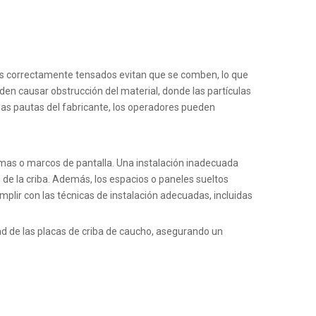
es correctamente tensados ​​evitan que se comben, lo que
en causar obstrucción del material, donde las partículas
las pautas del fabricante, los operadores pueden
rmas o marcos de pantalla. Una instalación inadecuada
n de la criba. Además, los espacios o paneles sueltos
plir con las técnicas de instalación adecuadas, incluidas
dad de las placas de criba de caucho, asegurando un