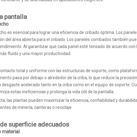
a pantalla
ucho
cho es esencial para lograr una eficiencia de cribado óptima. Los panel
ión del área abierta para el cribado. Los paneles combados también pued
 rendimiento. Al garantizar que cada panel esté tensado de acuerdo con 
más fluido y una mayor productividad.
contacto total y uniforme con las estructuras de soporte, como platafo
mento pasa por debajo o alrededor de la criba, lo que reduce la precisió
 desgaste acelerado tanto en la criba como en el equipo de soporte. Cum
za estas ineficiencias y prolonga la vida útil de la pantalla.
cta, las plantas pueden maximizar la eficiencia, confiabilidad y durabili
ntes de minería, canteras o reciclaje.
o de superficie adecuados
e material