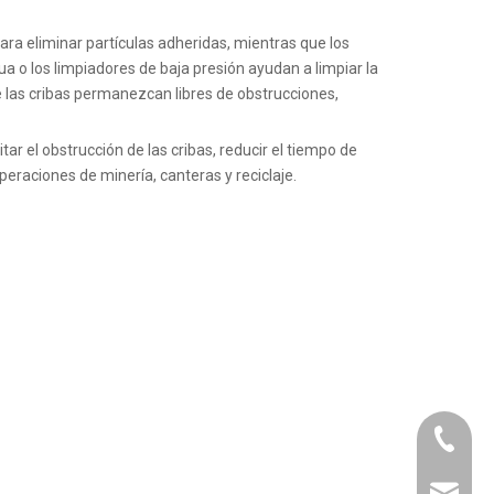
para eliminar partículas adheridas, mientras que los
a o los limpiadores de baja presión ayudan a limpiar la
 las cribas permanezcan libres de obstrucciones,
ar el obstrucción de las cribas, reducir el tiempo de
operaciones de minería, canteras y reciclaje.
+86-21-