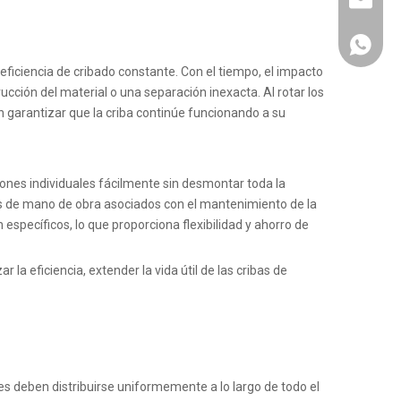
info@km
+86 137
eficiencia de cribado constante. Con el tiempo, el impacto
cción del material o una separación inexacta. Al rotar los
garantizar que la criba continúe funcionando a su
ones individuales fácilmente sin desmontar toda la
os de mano de obra asociados con el mantenimiento de la
específicos, lo que proporciona flexibilidad y ahorro de
a eficiencia, extender la vida útil de las cribas de
les deben distribuirse uniformemente a lo largo de todo el