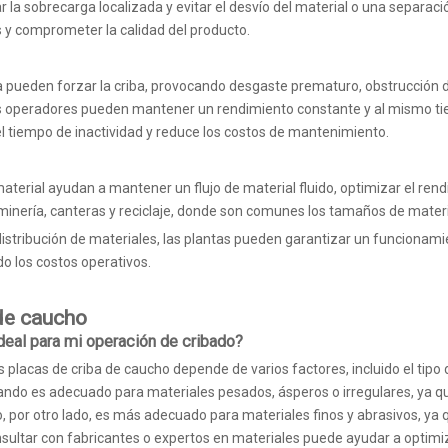
tar la sobrecarga localizada y evitar el desvío del material o una separaci
 y comprometer la calidad del producto.
pueden forzar la criba, provocando desgaste prematuro, obstrucción del 
los operadores pueden mantener un rendimiento constante y al mismo ti
el tiempo de inactividad y reduce los costos de mantenimiento.
terial ayudan a mantener un flujo de material fluido, optimizar el rendim
inería, canteras y reciclaje, donde son comunes los tamaños de materia
istribución de materiales, las plantas pueden garantizar un funcionamien
o los costos operativos.
 de caucho
deal para mi operación de cribado?
placas de criba de caucho depende de varios factores, incluido el tipo d
ndo es adecuado para materiales pesados, ásperos o irregulares, ya que
, por otro lado, es más adecuado para materiales finos y abrasivos, ya 
Consultar con fabricantes o expertos en materiales puede ayudar a optim