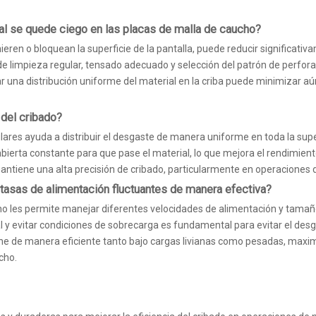
ial se quede ciego en las placas de malla de caucho?
ieren o bloquean la superficie de la pantalla, puede reducir significativ
 limpieza regular, tensado adecuado y selección del patrón de perforaci
r una distribución uniforme del material en la criba puede minimizar 
 del cribado?
es ayuda a distribuir el desgaste de manera uniforme en toda la superf
bierta constante para que pase el material, lo que mejora el rendimiento
 mantiene una alta precisión de cribado, particularmente en operaciones
tasas de alimentación fluctuantes de manera efectiva?
aucho les permite manejar diferentes velocidades de alimentación y tama
y evitar condiciones de sobrecarga es fundamental para evitar el desgas
one de manera eficiente tanto bajo cargas livianas como pesadas, maxi
cho.