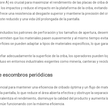
ore A) es crucial para maximizar el rendimiento de las placas de criba 
 los impactos y reduce el impacto en la plataforma de la criba, evitand
ece una resistencia al desgaste superior y mantiene la precisión del cr
e reducido y una vida útil prolongada de la pantalla.
, incluidos los patrones de perforación y los tamaños de apertura, desem
 permiten que los materiales pasen suavemente y al mismo tiempo evita
rficies se pueden adaptar a tipos de materiales específicos, lo que gar
ñar adecuadamente la superficie de la criba, los operadores pueden logr
uso en entornos industriales exigentes como minería, canteras y recicla
de escombros periódicas
encial para mantener una eficiencia de cribado óptima y un flujo de mat
 la pantalla, lo que reduce el área abierta efectiva y obstruye la separ
 ralentiza el rendimiento, disminuye la calidad del producto y aumenta l
inúe funcionando con la máxima eficiencia.