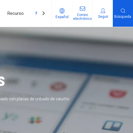
Recurso
Noticias
Contáctenos
Correo
Seguir​​​​​​​
Búsqueda
Español
electrónico
 producto
s
ibado con placas de cribado de caucho