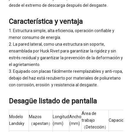
desde el extremo de descarga después del desgaste.
Característica y ventaja
1. Estructura simple, alta eficiencia, operación confiable y
menor consumo de energía.
2. La pared lateral, como una estructura sin soporte,
ensamblada por Huck Rivet para garantizar la rigidez y sin
estrés residual y garantizar la prevención de la deformación y
el agrietamiento.
3. Equipado con placas fácilmente reemplazables y anti-ropa,
debajo del haz está recubierto por materiales de poliuretano
con corrosión, erosión y resistencia al desgaste.
Desagüe listado de pantalla
Área de
Modelo
Mazos
Longitud
Ancho
T
trabajo
Capacidad
Landsky
（apestan）
(mm)
(mm)
a
（Detección）