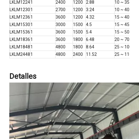
LKLM1224
1
2400
1200
2.88
10 ~ 35
<
LKLM1230
1
2700
1200
3.24
10 ~ 40
<
LKLM1236
1
3600
1200
4.32
15 ~ 40
<
LKLM1530
1
3000
1500
4.5
15 ~ 45
<
LKLM1536
1
3600
1500
5.4
15 ~ 50
<
LKLM1836
1
3600
1800
6.48
20 ~ 70
<
LKLM1848
1
4800
1800
8.64
25 ~ 100
<
LKLM2448
1
4800
2400
11.52
25 ~ 110
<
Detalles